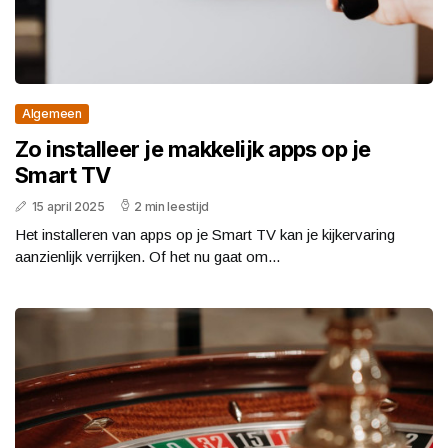
Algemeen
Zo installeer je makkelijk apps op je
Smart TV
15 april 2025
2 min leestijd
Het installeren van apps op je Smart TV kan je kijkervaring
aanzienlijk verrijken. Of het nu gaat om...