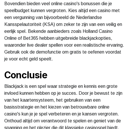
Bovendien bieden veel online casino's bonussen die je
speelbudget kunnen vergroten. Kies altijd een casino met
een vergunning van bijvoorbeeld de Nederlandse
Kansspelautoriteit (KSA) om zeker te zijn van een veilig en
eerlijk spel. Bekende aanbieders zoals Holland Casino
Online of Bet365 hebben uitgebreide blackjackopties,
waaronder live dealer spellen voor een realistische ervaring.
Gebruik ook de demofunctie om gratis te oefenen voordat
je voor echt geld speelt.
Conclusie
Blackjack is een spel waar strategie en kennis een grote
invloed kunnen hebben op je succes. Door je bewust te zijn
van het kaartensysteem, het gebruiken van een
basisstrategie en het kiezen van betrouwbare online
casino's kun je je spel verbeteren en je kansen vergroten.
Onthoud altijd om verantwoord te spelen en geniet van de
spanning en het plezier die dit klassieke casinospel biedt.