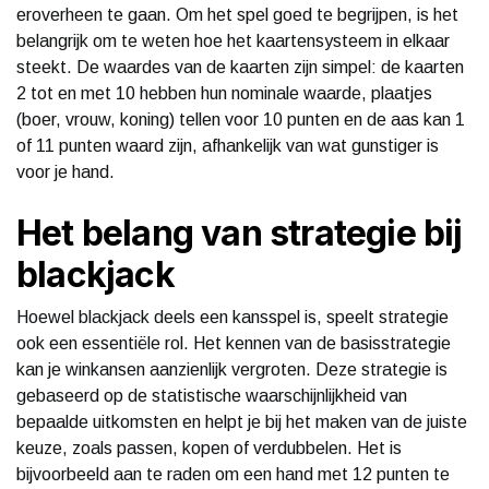
eroverheen te gaan. Om het spel goed te begrijpen, is het
belangrijk om te weten hoe het kaartensysteem in elkaar
steekt. De waardes van de kaarten zijn simpel: de kaarten
2 tot en met 10 hebben hun nominale waarde, plaatjes
(boer, vrouw, koning) tellen voor 10 punten en de aas kan 1
of 11 punten waard zijn, afhankelijk van wat gunstiger is
voor je hand.
Het belang van strategie bij
blackjack
Hoewel blackjack deels een kansspel is, speelt strategie
ook een essentiële rol. Het kennen van de basisstrategie
kan je winkansen aanzienlijk vergroten. Deze strategie is
gebaseerd op de statistische waarschijnlijkheid van
bepaalde uitkomsten en helpt je bij het maken van de juiste
keuze, zoals passen, kopen of verdubbelen. Het is
bijvoorbeeld aan te raden om een hand met 12 punten te