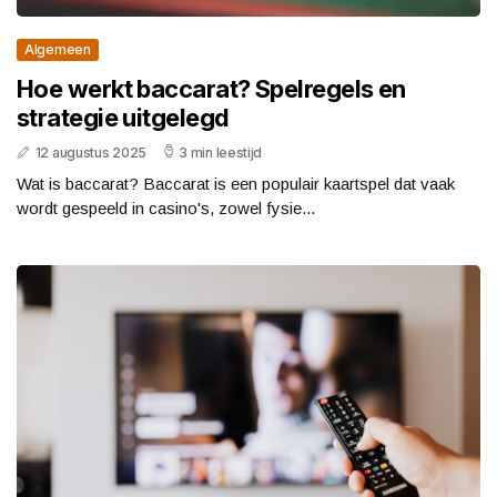
Algemeen
Hoe werkt baccarat? Spelregels en
strategie uitgelegd
12 augustus 2025
3 min leestijd
Wat is baccarat? Baccarat is een populair kaartspel dat vaak
wordt gespeeld in casino's, zowel fysie...