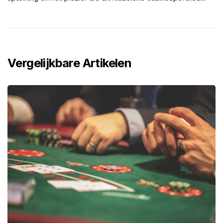
Vergelijkbare Artikelen