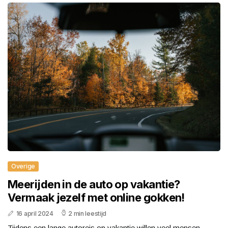
Overige
Meerijden in de auto op vakantie?
Vermaak jezelf met online gokken!
16 april 2024
2 min leestijd
Tijdens een lange autoreis op vakantie willen veel mensen