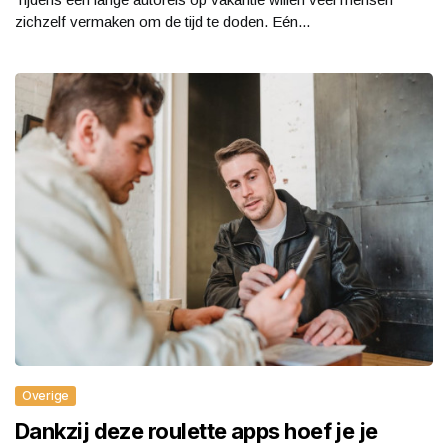
zichzelf vermaken om de tijd te doden. Eén...
Overige
Dankzij deze roulette apps hoef je je