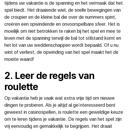
tijdens uw vakantie is de spanning en het vermaak dat het
spel biedt. Het draaiende wiel, de snelle bewegingen van
de croupier en de kleine bal die over de nummers spint,
creëren een opwindende en onvoorspelbare sfeer. Het is
moeilijk om niet betrokken te raken bij het spel en mee te
leven met de spanning terwijl de bal tot stilstand komt en
het lot van uw weddenschappen wordt bepaald. Of u nu
wint of verliest, de opwinding van het spel maakt het de
moeite waard!
2. Leer de regels van
roulette
Op vakantie heb je vaak wat extra vrije tijd om nieuwe
dingen te proberen. Als je altijd al geïnteresseerd bent
geweest in casinospellen, is roulette een geweldige keuze
om te leren tijdens je vakantie. De regels van het spel zijn
vrij eenvoudig en gemakkelijk te begrijpen. Het draait