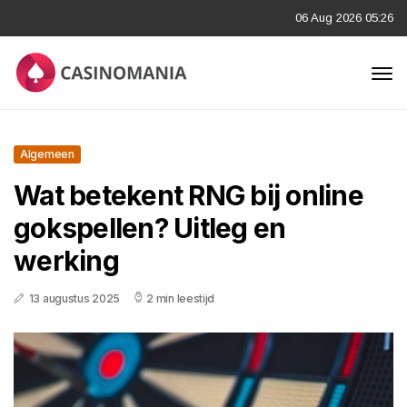
06 Aug 2026 05:26
Algemeen
Wat betekent RNG bij online
gokspellen? Uitleg en
werking
13 augustus 2025
2 min leestijd