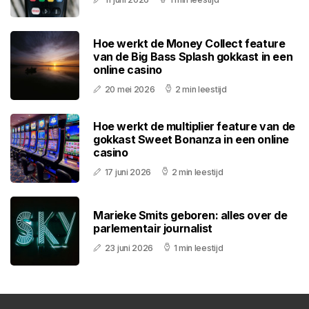
Hoe werkt de Money Collect feature
van de Big Bass Splash gokkast in een
online casino
20 mei 2026
2 min leestijd
Hoe werkt de multiplier feature van de
gokkast Sweet Bonanza in een online
casino
17 juni 2026
2 min leestijd
Marieke Smits geboren: alles over de
parlementair journalist
23 juni 2026
1 min leestijd