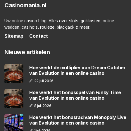
Casinomania.nl
Uw online casino blog. Alles over slots, gokkasten, online
wedden, casino's, roulette, blackjack & meer.
Sitemap
Contact
Nieuwe artikelen
Hoe werkt de multiplier van Dream Catcher
van Evolution in een online casino
22 juli 2026
Hoe werkt het bonusspel van Funky Time
van Evolution in een online casino
8 juli 2026
Hoe werkt het bonusrad van Monopoly Live
van Evolution in een online casino
1 juli 2026