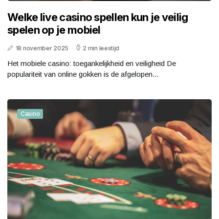
Welke live casino spellen kun je veilig
spelen op je mobiel
18 november 2025
2 min leestijd
Het mobiele casino: toegankelijkheid en veiligheid De
populariteit van online gokken is de afgelopen...
Casino