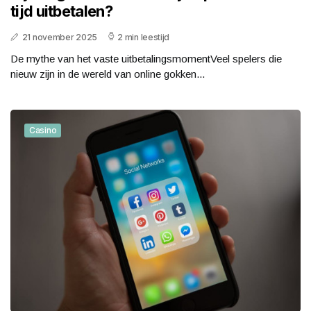
tijd uitbetalen?
21 november 2025
2 min leestijd
De mythe van het vaste uitbetalingsmomentVeel spelers die
nieuw zijn in de wereld van online gokken...
Casino