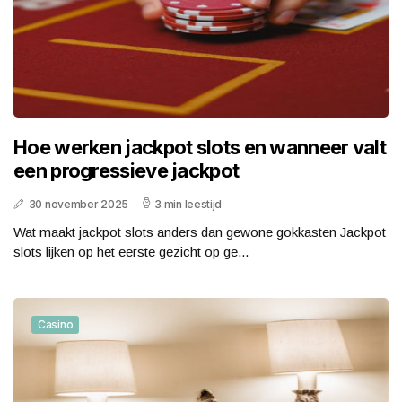
Hoe werken jackpot slots en wanneer valt
een progressieve jackpot
30 november 2025
3 min leestijd
Wat maakt jackpot slots anders dan gewone gokkasten Jackpot
slots lijken op het eerste gezicht op ge...
Casino