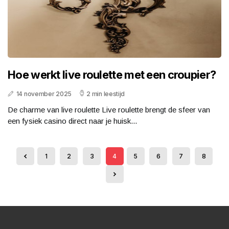
Hoe werkt live roulette met een croupier?
14 november 2025
2 min leestijd
De charme van live roulette Live roulette brengt de sfeer van
een fysiek casino direct naar je huisk...
1
2
3
4
5
6
7
8