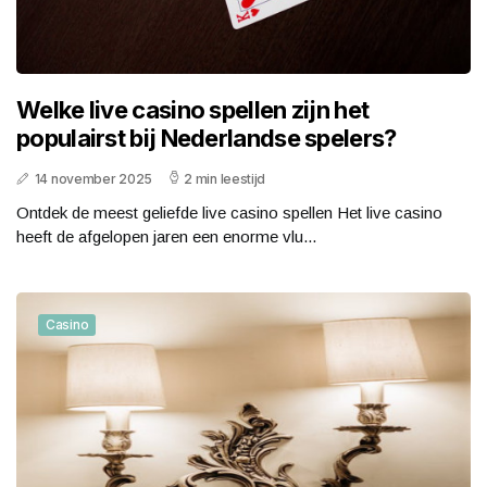
Welke live casino spellen zijn het
populairst bij Nederlandse spelers?
14 november 2025
2 min leestijd
Ontdek de meest geliefde live casino spellen Het live casino
heeft de afgelopen jaren een enorme vlu...
Casino