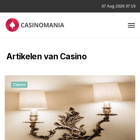
07 Aug 2026 07:19
Artikelen van Casino
Casino