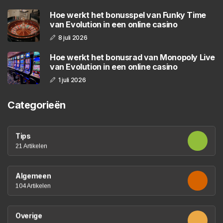
Hoe werkt het bonusspel van Funky Time
van Evolution in een online casino
8 juli 2026
Hoe werkt het bonusrad van Monopoly Live
van Evolution in een online casino
1 juli 2026
Categorieën
Tips
21 Artikelen
Algemeen
104 Artikelen
Overige