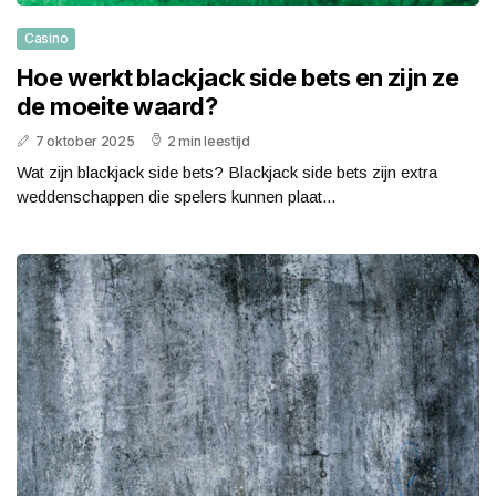
Casino
Hoe werkt blackjack side bets en zijn ze
de moeite waard?
7 oktober 2025
2 min leestijd
Wat zijn blackjack side bets? Blackjack side bets zijn extra
weddenschappen die spelers kunnen plaat...