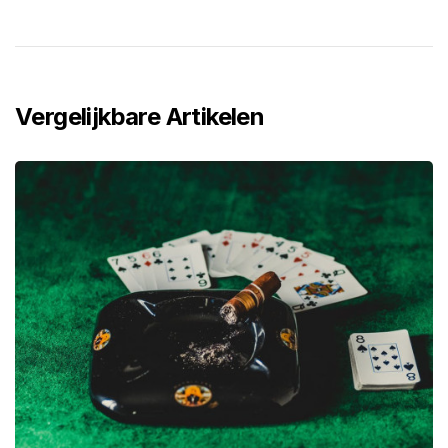
Vergelijkbare Artikelen