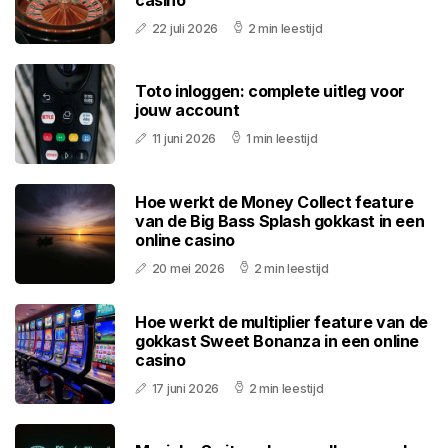
22 juli 2026
2 min leestijd
Toto inloggen: complete uitleg voor
jouw account
11 juni 2026
1 min leestijd
Hoe werkt de Money Collect feature
van de Big Bass Splash gokkast in een
online casino
20 mei 2026
2 min leestijd
Hoe werkt de multiplier feature van de
gokkast Sweet Bonanza in een online
casino
17 juni 2026
2 min leestijd