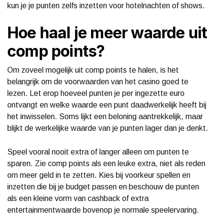
kun je je punten zelfs inzetten voor hotelnachten of shows.
Hoe haal je meer waarde uit
comp points?
Om zoveel mogelijk uit comp points te halen, is het
belangrijk om de voorwaarden van het casino goed te
lezen. Let erop hoeveel punten je per ingezette euro
ontvangt en welke waarde een punt daadwerkelijk heeft bij
het inwisselen. Soms lijkt een beloning aantrekkelijk, maar
blijkt de werkelijke waarde van je punten lager dan je denkt.
Speel vooral nooit extra of langer alleen om punten te
sparen. Zie comp points als een leuke extra, niet als reden
om meer geld in te zetten. Kies bij voorkeur spellen en
inzetten die bij je budget passen en beschouw de punten
als een kleine vorm van cashback of extra
entertainmentwaarde bovenop je normale speelervaring.