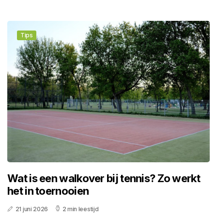
Tips
Wat is een walkover bij tennis? Zo werkt
het in toernooien
21 juni 2026
2 min leestijd