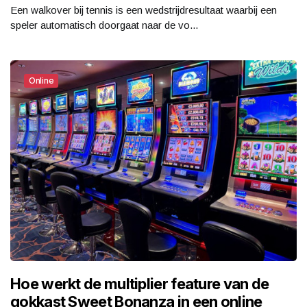
Een walkover bij tennis is een wedstrijdresultaat waarbij een
speler automatisch doorgaat naar de vo...
Online
Hoe werkt de multiplier feature van de
gokkast Sweet Bonanza in een online