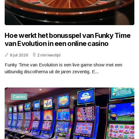
Hoe werkt het bonusspel van Funky Time
van Evolution in een online casino
8 juli 2026
2 min leestijd
Funky Time van Evolution is een live game show met een
uitbundig discothema uit de jaren zeventig. E...
Casino