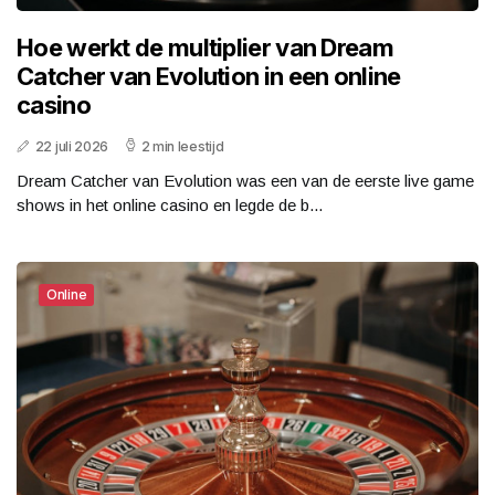
Hoe werkt de multiplier van Dream
Catcher van Evolution in een online
casino
22 juli 2026
2 min leestijd
Dream Catcher van Evolution was een van de eerste live game
shows in het online casino en legde de b...
Online