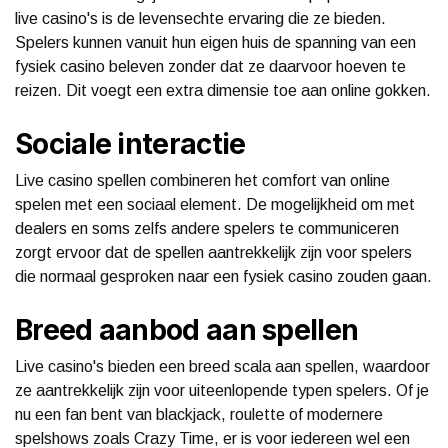
live casino's is de levensechte ervaring die ze bieden.
Spelers kunnen vanuit hun eigen huis de spanning van een
fysiek casino beleven zonder dat ze daarvoor hoeven te
reizen. Dit voegt een extra dimensie toe aan online gokken.
Sociale interactie
Live casino spellen combineren het comfort van online
spelen met een sociaal element. De mogelijkheid om met
dealers en soms zelfs andere spelers te communiceren
zorgt ervoor dat de spellen aantrekkelijk zijn voor spelers
die normaal gesproken naar een fysiek casino zouden gaan.
Breed aanbod aan spellen
Live casino's bieden een breed scala aan spellen, waardoor
ze aantrekkelijk zijn voor uiteenlopende typen spelers. Of je
nu een fan bent van blackjack, roulette of modernere
spelshows zoals Crazy Time, er is voor iedereen wel een