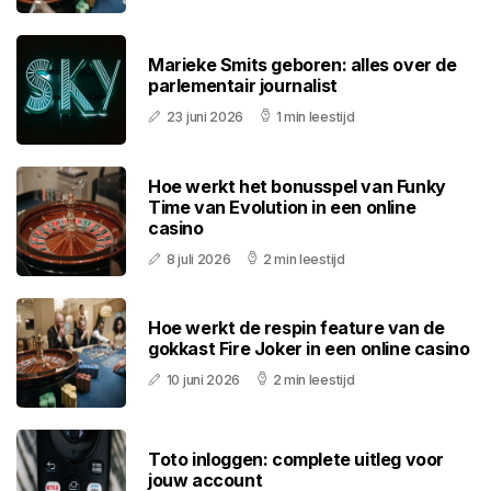
Marieke Smits geboren: alles over de
parlementair journalist
23 juni 2026
1 min leestijd
Hoe werkt het bonusspel van Funky
Time van Evolution in een online
casino
8 juli 2026
2 min leestijd
Hoe werkt de respin feature van de
gokkast Fire Joker in een online casino
10 juni 2026
2 min leestijd
Toto inloggen: complete uitleg voor
jouw account