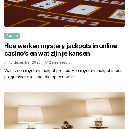
Casino
Hoe werken mystery jackpots in online
casino’s en wat zijn je kansen
15 december 2025
2 min leestijd
Wat is een mystery jackpot precies Een mystery jackpot is een
progressieve jackpot die op een willek...