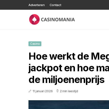
Adverteren
Contact
Casino
Hoe werkt de Me
jackpot en hoe ma
de miljoenenprijs
11 januari 2026
2 min leestijd