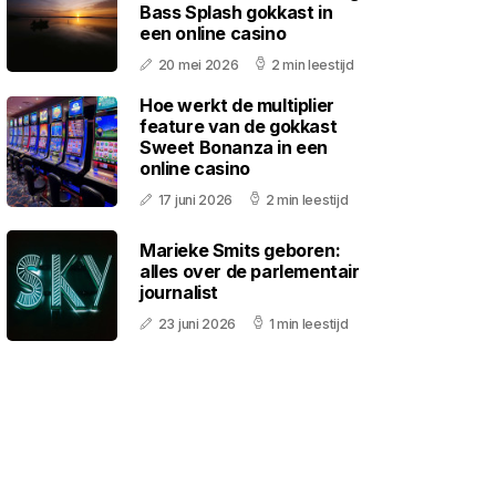
Bass Splash gokkast in
een online casino
20 mei 2026
2 min leestijd
Hoe werkt de multiplier
feature van de gokkast
Sweet Bonanza in een
online casino
17 juni 2026
2 min leestijd
Marieke Smits geboren:
alles over de parlementair
journalist
23 juni 2026
1 min leestijd