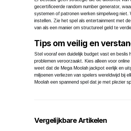
gecertificeerde random number generator, waard
systemen of patronen werken simpelweg niet. Wa
instellen. Zie het spel als entertainment met de 
van als een manier om structureel geld te verdi
Tips om veilig en verstan
Stel vooraf een duidelijk budget vast en beslis 
problemen veroorzaakt. Kies alleen voor online
weet dat de Mega Moolah jackpot eerlijk en ui
miljoenen verliezen van spelers wereldwijd bij e
Moolah een spannend spel dat je met plezier spe
Vergelijkbare Artikelen