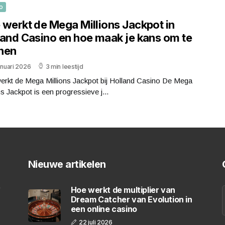
o
 werkt de Mega Millions Jackpot in
land Casino en hoe maak je kans om te
nen
anuari 2026
3 min leestijd
erkt de Mega Millions Jackpot bij Holland Casino De Mega
ns Jackpot is een progressieve j...
Nieuwe artikelen
,
Hoe werkt de multiplier van
Dream Catcher van Evolution in
een online casino
22 juli 2026