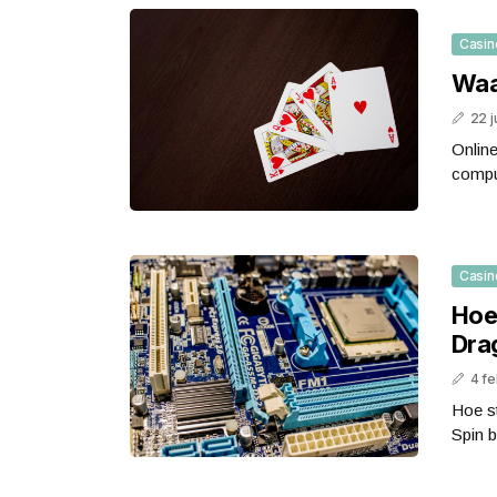
Casin
Waa
22 j
Online
comput
Casin
Hoe
Drag
4 fe
Hoe st
Spin b