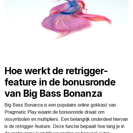
Hoe werkt de retrigger-
feature in de bonusronde
van Big Bass Bonanza
Big Bass Bonanza is een populaire online gokkast van
Pragmatic Play waarin de bonusronde draait om
vissymbolen en multipliers. Een belangrijk onderdeel hiervan
is de retrigger-feature. Deze functie bepaalt hoe lang je in