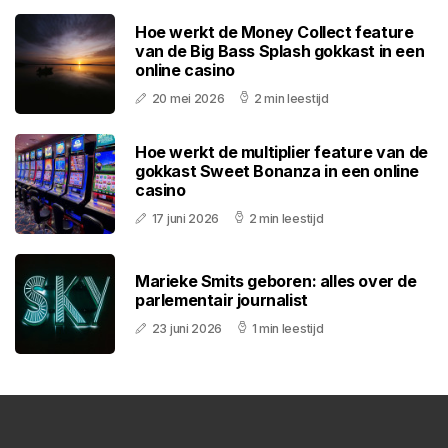
Hoe werkt de Money Collect feature
van de Big Bass Splash gokkast in een
online casino
20 mei 2026
2 min leestijd
Hoe werkt de multiplier feature van de
gokkast Sweet Bonanza in een online
casino
17 juni 2026
2 min leestijd
Marieke Smits geboren: alles over de
parlementair journalist
23 juni 2026
1 min leestijd