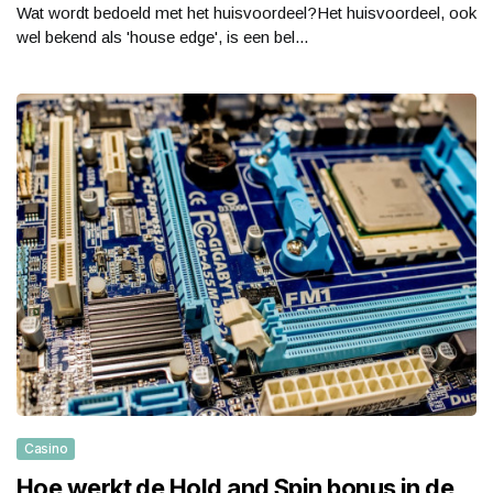
Wat wordt bedoeld met het huisvoordeel?Het huisvoordeel, ook
wel bekend als 'house edge', is een bel...
Casino
Hoe werkt de Hold and Spin bonus in de