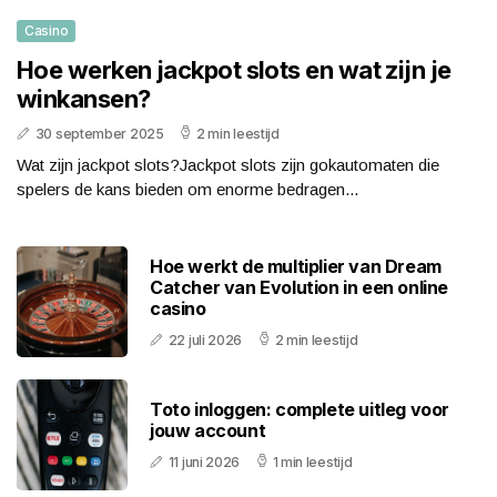
Casino
Hoe werken jackpot slots en wat zijn je
winkansen?
30 september 2025
2 min leestijd
Wat zijn jackpot slots?Jackpot slots zijn gokautomaten die
spelers de kans bieden om enorme bedragen...
Hoe werkt de multiplier van Dream
Catcher van Evolution in een online
casino
22 juli 2026
2 min leestijd
Toto inloggen: complete uitleg voor
jouw account
11 juni 2026
1 min leestijd