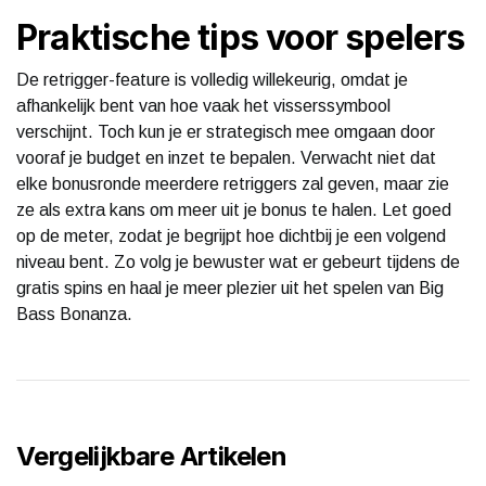
Praktische tips voor spelers
De retrigger-feature is volledig willekeurig, omdat je
afhankelijk bent van hoe vaak het visserssymbool
verschijnt. Toch kun je er strategisch mee omgaan door
vooraf je budget en inzet te bepalen. Verwacht niet dat
elke bonusronde meerdere retriggers zal geven, maar zie
ze als extra kans om meer uit je bonus te halen. Let goed
op de meter, zodat je begrijpt hoe dichtbij je een volgend
niveau bent. Zo volg je bewuster wat er gebeurt tijdens de
gratis spins en haal je meer plezier uit het spelen van Big
Bass Bonanza.
Vergelijkbare Artikelen