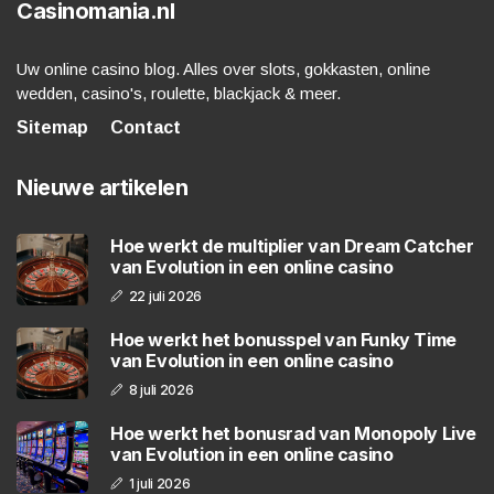
Casinomania.nl
Uw online casino blog. Alles over slots, gokkasten, online
wedden, casino's, roulette, blackjack & meer.
Sitemap
Contact
Nieuwe artikelen
Hoe werkt de multiplier van Dream Catcher
van Evolution in een online casino
22 juli 2026
Hoe werkt het bonusspel van Funky Time
van Evolution in een online casino
8 juli 2026
Hoe werkt het bonusrad van Monopoly Live
van Evolution in een online casino
1 juli 2026