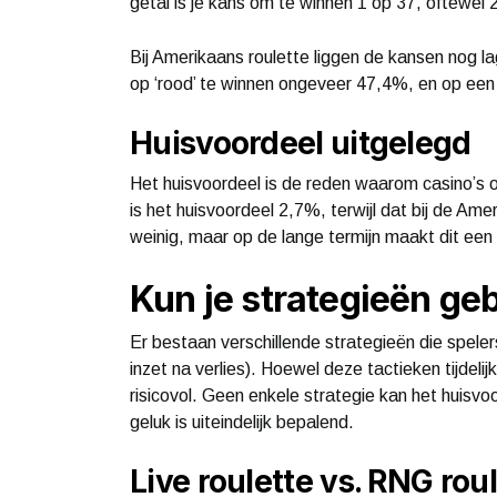
getal is je kans om te winnen 1 op 37, oftewel
Bij Amerikaans roulette liggen de kansen nog la
op ‘rood’ te winnen ongeveer 47,4%, en op een
Huisvoordeel uitgelegd
Het huisvoordeel is de reden waarom casino’s op
is het huisvoordeel 2,7%, terwijl dat bij de Amer
weinig, maar op de lange termijn maakt dit een 
Kun je strategieën geb
Er bestaan verschillende strategieën die spele
inzet na verlies). Hoewel deze tactieken tijdelij
risicovol. Geen enkele strategie kan het huisvoo
geluk is uiteindelijk bepalend.
Live roulette vs. RNG rou