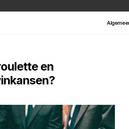
Algemee
roulette en
 winkansen?