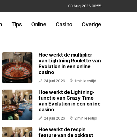
08 Aug 2026 08:55
n
Tips
Online
Casino
Overige
Hoe werkt de multiplier
van Lightning Roulette van
Evolution in een online
casino
24 juni 2026
1 min leestijd
Hoe werkt de Lightning-
functie van Crazy Time
van Evolution in een online
casino
24 juni 2026
2 min leestijd
Hoe werkt de respin
feature van de gokkast