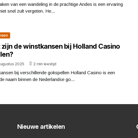
ken van een wandeling in de prachtige Andes is een ervaring
 niet snel zult vergeten. He...
meen
 zijn de winstkansen bij Holland Casino
llen?
augustus 2025
2 min leestijd
ansen bij verschillende gokspellen Holland Casino is een
de naam binnen de Nederlandse go...
Nieuwe artikelen