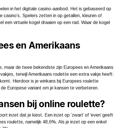
pelen in het digitale casino-aanbod. Het is gebaseerd op
ke casino’s. Spelers zetten in op getallen, kleuren of
el een virtuele kogel draaien op een rad. Waar de kogel
pees en Amerikaans
lette, maar de twee bekendste zijn Europees en Amerikaans
vakjes, terwijl Amerikaans roulette een extra vakje heeft:
komt. Hierdoor is je winkans bij Europees roulette
or de Europese variant om je kansen te verbeteren.
ansen bij online roulette?
ort inzet dat je kiest. Een inzet op ‘zwart’ of ‘even’ geeft
s roulette, namelijk 48,6%. Als je inzet op een enkel