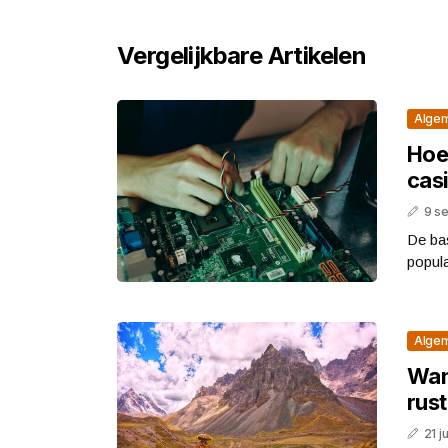
Vergelijkbare Artikelen
Alge
Hoe 
cas
9 s
De bas
popula
Alge
Wan
rust
21 j