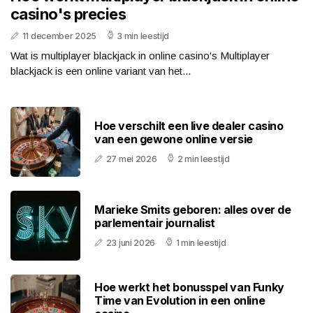
casino's precies
11 december 2025
3 min leestijd
Wat is multiplayer blackjack in online casino's Multiplayer
blackjack is een online variant van het...
Hoe verschilt een live dealer casino
van een gewone online versie
27 mei 2026
2 min leestijd
Marieke Smits geboren: alles over de
parlementair journalist
23 juni 2026
1 min leestijd
Hoe werkt het bonusspel van Funky
Time van Evolution in een online