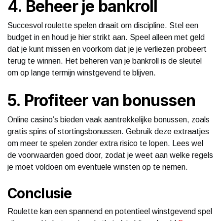
4. Beheer je bankroll
Succesvol roulette spelen draait om discipline. Stel een
budget in en houd je hier strikt aan. Speel alleen met geld
dat je kunt missen en voorkom dat je je verliezen probeert
terug te winnen. Het beheren van je bankroll is de sleutel
om op lange termijn winstgevend te blijven.
5. Profiteer van bonussen
Online casino’s bieden vaak aantrekkelijke bonussen, zoals
gratis spins of stortingsbonussen. Gebruik deze extraatjes
om meer te spelen zonder extra risico te lopen. Lees wel
de voorwaarden goed door, zodat je weet aan welke regels
je moet voldoen om eventuele winsten op te nemen.
Conclusie
Roulette kan een spannend en potentieel winstgevend spel