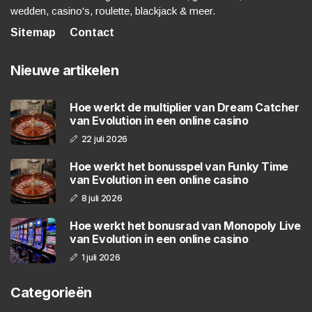
wedden, casino's, roulette, blackjack & meer.
Sitemap
Contact
Nieuwe artikelen
Hoe werkt de multiplier van Dream Catcher
van Evolution in een online casino
22 juli 2026
Hoe werkt het bonusspel van Funky Time
van Evolution in een online casino
8 juli 2026
Hoe werkt het bonusrad van Monopoly Live
van Evolution in een online casino
1 juli 2026
Categorieën