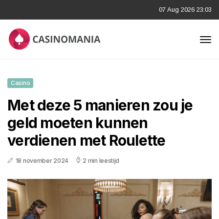
07 Aug 2026 23:03
Casino
Met deze 5 manieren zou je
geld moeten kunnen
verdienen met Roulette
18 november 2024
2 min leestijd