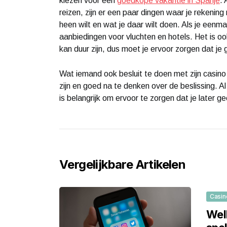
kiezen voor een
goedkope vakantie in Spanje
. 
reizen, zijn er een paar dingen waar je rekeni
heen wilt en wat je daar wilt doen. Als je een
aanbiedingen voor vluchten en hotels. Het is oo
kan duur zijn, dus moet je ervoor zorgen dat je
Wat iemand ook besluit te doen met zijn casino 
zijn en goed na te denken over de beslissing. Al
is belangrijk om ervoor te zorgen dat je later gee
Vergelijkbare Artikelen
Casin
Welk