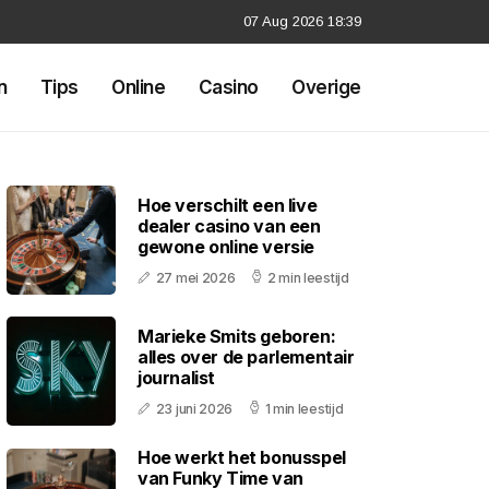
07 Aug 2026 18:39
n
Tips
Online
Casino
Overige
Hoe verschilt een live
dealer casino van een
gewone online versie
27 mei 2026
2 min leestijd
Marieke Smits geboren:
alles over de parlementair
journalist
23 juni 2026
1 min leestijd
Hoe werkt het bonusspel
van Funky Time van