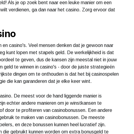
eld! Als je op zoek bent naar een leuke manier om een
 wilt verdienen, ga dan naar het casino. Zorg ervoor dat
sino
en en casino's. Veel mensen denken dat je gewoon naar
eg kunt lopen met stapels geld. De werkelijkheid is dat
ordeel te geven, dus de kansen zijn meestal niet in jouw
 geld te winnen in casino's - door de juiste strategieën
ijkste dingen om te onthouden is dat het bij casinospelen
gie die kan garanderen dat je elke keer wint.
 casino. De meest voor de hand liggende manier is
ijn echter andere manieren om je winstkansen te
 of door te profiteren van casinobonussen. Een andere
r gebruik te maken van casinobonussen. De meeste
pelers, en deze bonussen kunnen heel lucratief zijn.
n die gebruikt kunnen worden om extra bonusgeld te