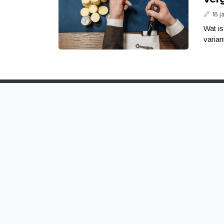
16 j
Wat is
varian
Casinomania.nl
Uw online casino blog. Alles over slots, gokkasten
online wedden, casino's, roulette, blackjack &
meer.
Sitemap
Contact