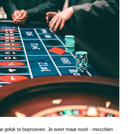
n je geluk te beproeven. Je weet maar nooit - misschien