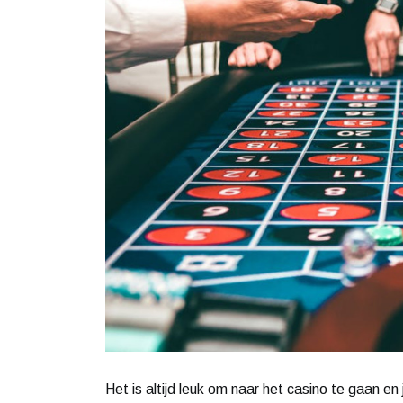
Het is altijd leuk om naar het casino te gaan e