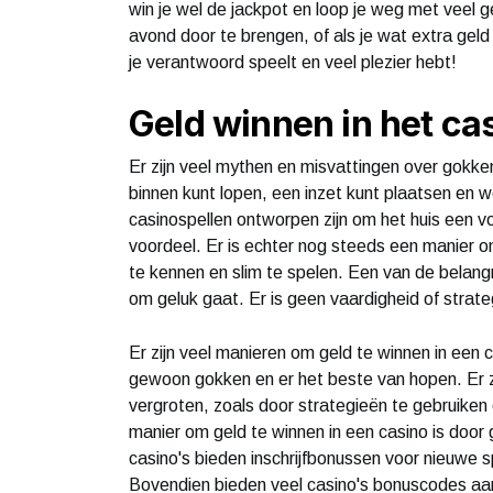
win je wel de jackpot en loop je weg met veel g
avond door te brengen, of als je wat extra geld
je verantwoord speelt en veel plezier hebt!
Geld winnen in het ca
Er zijn veel mythen en misvattingen over gokk
binnen kunt lopen, een inzet kunt plaatsen en w
casinospellen ontworpen zijn om het huis een vo
voordeel. Er is echter nog steeds een manier om
te kennen en slim te spelen. Een van de belangr
om geluk gaat. Er is geen vaardigheid of strate
Er zijn veel manieren om geld te winnen in een
gewoon gokken en er het beste van hopen. Er z
vergroten, zoals door strategieën te gebruiken
manier om geld te winnen in een casino is doo
casino's bieden inschrijfbonussen voor nieuwe s
Bovendien bieden veel casino's bonuscodes aa