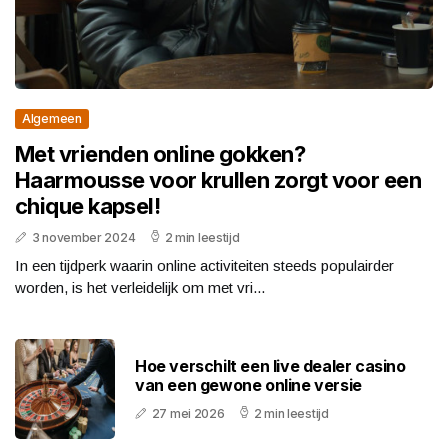
Algemeen
Met vrienden online gokken?
Haarmousse voor krullen zorgt voor een
chique kapsel!
3 november 2024
2 min leestijd
In een tijdperk waarin online activiteiten steeds populairder
worden, is het verleidelijk om met vri...
Hoe verschilt een live dealer casino
van een gewone online versie
27 mei 2026
2 min leestijd