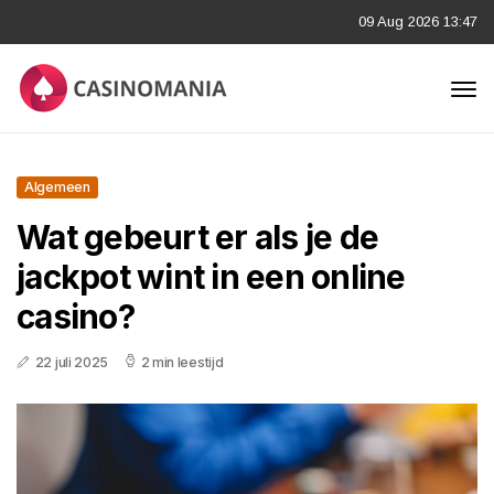
09 Aug 2026 13:47
Algemeen
Wat gebeurt er als je de
jackpot wint in een online
casino?
22 juli 2025
2 min leestijd