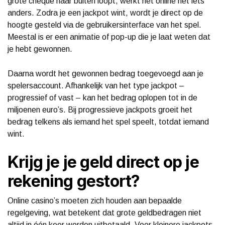
grote cheque naar buiten loopt, werkt het online net iets
anders. Zodra je een jackpot wint, wordt je direct op de
hoogte gesteld via de gebruikersinterface van het spel.
Meestal is er een animatie of pop-up die je laat weten dat
je hebt gewonnen.
Daarna wordt het gewonnen bedrag toegevoegd aan je
spelersaccount. Afhankelijk van het type jackpot –
progressief of vast – kan het bedrag oplopen tot in de
miljoenen euro’s. Bij progressieve jackpots groeit het
bedrag telkens als iemand het spel speelt, totdat iemand
wint.
Krijg je je geld direct op je
rekening gestort?
Online casino’s moeten zich houden aan bepaalde
regelgeving, wat betekent dat grote geldbedragen niet
altijd in één keer worden uitbetaald. Voor kleinere jackpots,