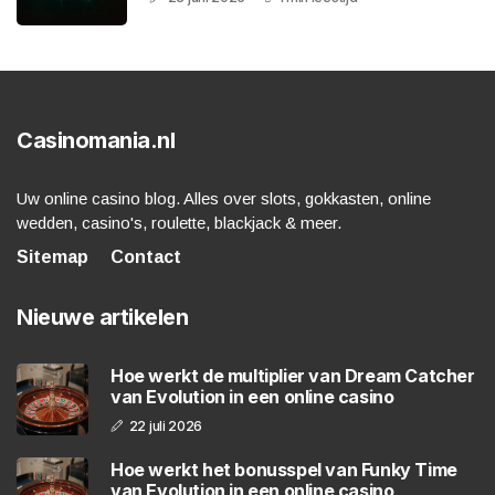
Casinomania.nl
Uw online casino blog. Alles over slots, gokkasten, online
wedden, casino's, roulette, blackjack & meer.
Sitemap
Contact
Nieuwe artikelen
Hoe werkt de multiplier van Dream Catcher
van Evolution in een online casino
22 juli 2026
Hoe werkt het bonusspel van Funky Time
van Evolution in een online casino