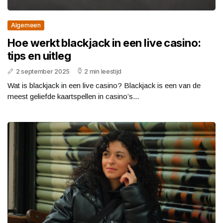
Algemeen
Hoe werkt blackjack in een live casino:
tips en uitleg
2 september 2025
2 min leestijd
Wat is blackjack in een live casino? Blackjack is een van de
meest geliefde kaartspellen in casino’s...