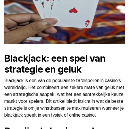
Blackjack: een spel van
strategie en geluk
Blackjack is een van de populairste tafelspellen in casino's
wereldwijd. Het combineert een zekere mate van geluk met
een strategische aanpak, wat het een aantrekkelijke keuze
maakt voor spelers. Dit artikel biedt inzicht in wat de beste
strategie is om je winstkansen te maximaliseren wanneer je
blackjack speelt in een fysiek of online casino.