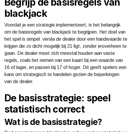
Begrijp de basisregels van
blackjack
Voordat je een strategie implementeert, is het belangrijk
om de basisregels van blackjack te begrijpen. Het doel van
het spel is simpel: versla de dealer door een handwaarde te
krijgen die zo dicht mogelijk bij 21 ligt, zonder eroverheen te
gaan. De dealer moet zich meestal houden aan vaste
regels, zoals het nemen van een kaart bij een waarde van
16 of lager, en passen bij 17 of hoger. Dit geeft spelers een
kans om strategisch te handelen gezien de beperkingen
van de dealer.
De basisstrategie: speel
statistisch correct
Wat is de basisstrategie?