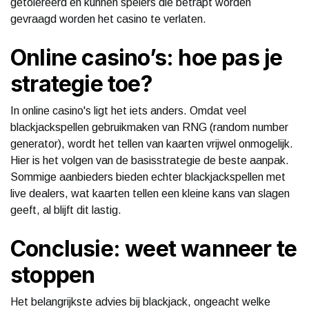
getolereerd en kunnen spelers die betrapt worden
gevraagd worden het casino te verlaten.
Online casino’s: hoe pas je
strategie toe?
In online casino's ligt het iets anders. Omdat veel
blackjackspellen gebruikmaken van RNG (random number
generator), wordt het tellen van kaarten vrijwel onmogelijk.
Hier is het volgen van de basisstrategie de beste aanpak.
Sommige aanbieders bieden echter blackjackspellen met
live dealers, wat kaarten tellen een kleine kans van slagen
geeft, al blijft dit lastig.
Conclusie: weet wanneer te
stoppen
Het belangrijkste advies bij blackjack, ongeacht welke