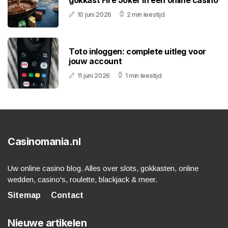
gokkast Fire Joker in een online casino
10 juni 2026
2 min leestijd
Toto inloggen: complete uitleg voor
jouw account
11 juni 2026
1 min leestijd
Casinomania.nl
Uw online casino blog. Alles over slots, gokkasten, online
wedden, casino's, roulette, blackjack & meer.
Sitemap
Contact
Nieuwe artikelen